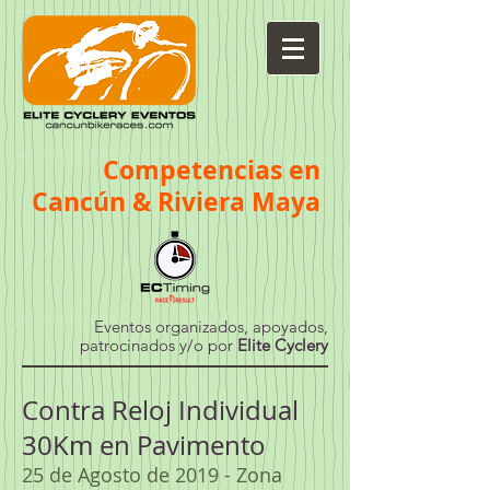
eventos@elitecyclery.com
Competencias
en
Cancun bike races, playa del carmen bike races, tulum bike races, Cozumel bike races, Isla mujeres Bike Races, triatlones en Cancun, triatlones en Playa del Carmen, triatlones en Tulum, triatlones en Cozumel, ciclismo en cancun, ciclismo en playa del carmen, ciclismo en tulum, ciclismo en cozumel, ciclismo en isla mujeres
Cancún & Riviera Maya
Eventos organizados, apoyados,
patrocinados y/o por
Elite Cyclery
Contra Reloj Individual
30Km en Pavimento
25 de Agosto de 2019 - Zona