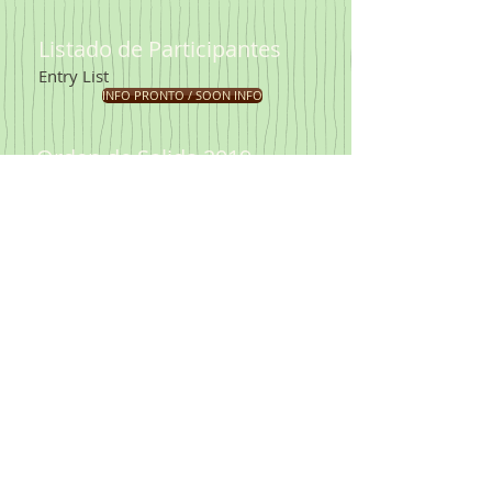
Listado de Participantes
​Entry List
INFO PRONTO / SOON INFO
Orden de Salida 2019
​2019 Starting Order
INFO PRONTO / SOON INFO
Resultados Años Anteriores
Past years Results
INFO AQUI / INFO HERE
Tambien
Galleria de Imágenes​
Also Image Gallery