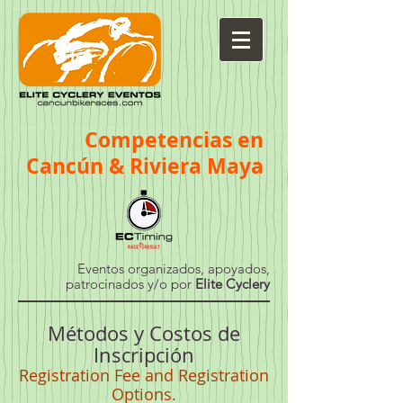
eventos@elitecyclery.com
Competencias
en
Cancun bike races, playa del carmen bike races, tulum bike races, Cozumel bike races, Isla mujeres Bike Races, triatlones en Cancun, triatlones en Playa del Carmen, triatlones en Tulum, triatlones en Cozumel, ciclismo en cancun, ciclismo en playa del carmen, ciclismo en tulum, ciclismo en cozumel, ciclismo en isla mujeres
Cancún & Riviera Maya
Eventos organizados, apoyados,
patrocinados y/o por
Elite Cyclery
Métodos y Costos de
Inscripción
Registration Fee and Registration
Options.